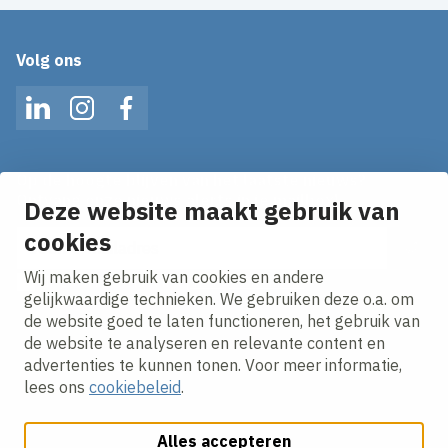
Volg ons
LinkedIn
Instagram
Facebook
Op de hoogte blijven van het laatste nieuws?
Ontvang onze nieuws alerts in je mailbox!
Deze website maakt gebruik van
cookies
E-mailadres
Wij maken gebruik van cookies en andere
Ik ga akkoord met het
privacy statement.
gelijkwaardige technieken. We gebruiken deze o.a. om
de website goed te laten functioneren, het gebruik van
de website te analyseren en relevante content en
advertenties te kunnen tonen. Voor meer informatie,
lees ons
cookiebeleid
.
Alles accepteren
Cookies aanpassen
Cookie beleid
Privacy policy