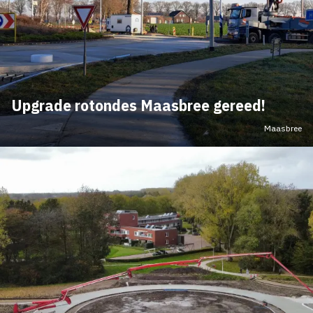
Upgrade rotondes Maasbree gereed!
Maasbree