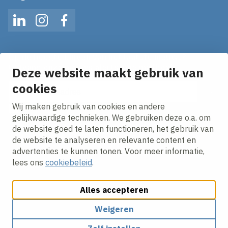
LinkedIn
Instagram
Facebook
Op de hoogte blijven van het laatste nieuws?
Ontvang onze nieuws alerts in je mailbox!
Deze website maakt gebruik van
cookies
E-mailadres
Wij maken gebruik van cookies en andere
Ik ga akkoord met het
privacy statement.
gelijkwaardige technieken. We gebruiken deze o.a. om
de website goed te laten functioneren, het gebruik van
de website te analyseren en relevante content en
advertenties te kunnen tonen. Voor meer informatie,
lees ons
cookiebeleid
.
Alles accepteren
Cookies aanpassen
Cookie beleid
Privacy policy
Responsible disclosure
Weigeren