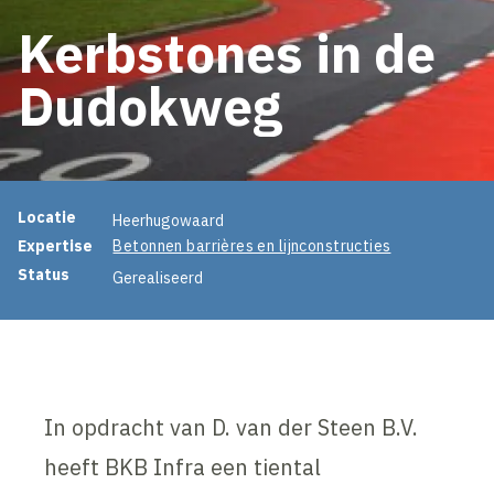
Kerbstones in de
Dudokweg
Projectinformatie
Locatie
Heerhugowaard
Expertise
Betonnen barrières en lijnconstructies
Status
Gerealiseerd
In opdracht van D. van der Steen B.V.
heeft BKB Infra een tiental