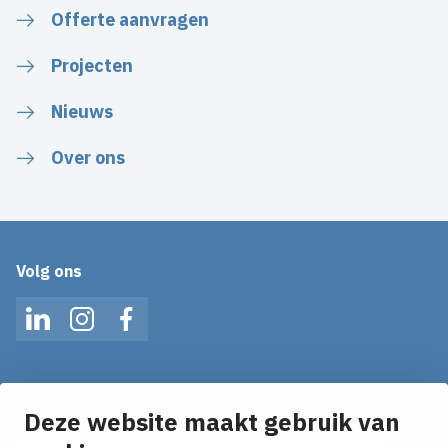
Offerte aanvragen
Projecten
Nieuws
Over ons
Volg ons
LinkedIn
Instagram
Facebook
Op de hoogte blijven van het laatste nieuws?
Ontvang onze nieuws alerts in je mailbox!
Deze website maakt gebruik van
E-mailadres