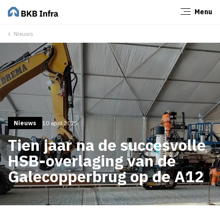
Menu
Sluiten
Nieuws
Nieuws
10 april 2025
Tien jaar na de succesvolle
HSB-overlaging van de
Galecopperbrug op de A12