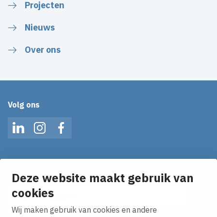
Projecten
Nieuws
Over ons
Volg ons
LinkedIn
Instagram
Facebook
Op de hoogte blijven van het laatste nieuws?
Ontvang onze nieuws alerts in je mailbox!
Deze website maakt gebruik van
E-mailadres
cookies
Wij maken gebruik van cookies en andere
Ik ga akkoord met het
privacy statement.