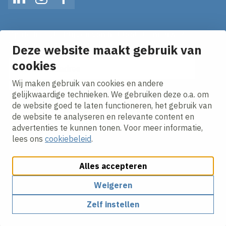
LinkedIn
Instagram
Facebook
Op de hoogte blijven van het laatste nieuws?
Ontvang onze nieuws alerts in je mailbox!
Deze website maakt gebruik van
E-mailadres
cookies
Wij maken gebruik van cookies en andere
Ik ga akkoord met het
privacy statement.
gelijkwaardige technieken. We gebruiken deze o.a. om
de website goed te laten functioneren, het gebruik van
de website te analyseren en relevante content en
advertenties te kunnen tonen. Voor meer informatie,
lees ons
cookiebeleid
.
Alles accepteren
Cookies aanpassen
Cookie beleid
Privacy policy
Responsible disclosure
Weigeren
Zelf instellen