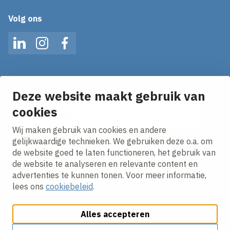
Volg ons
LinkedIn
Instagram
Facebook
Op de hoogte blijven van het laatste nieuws?
Ontvang onze nieuws alerts in je mailbox!
Deze website maakt gebruik van
E-mailadres
cookies
Wij maken gebruik van cookies en andere
Ik ga akkoord met het
privacy statement.
gelijkwaardige technieken. We gebruiken deze o.a. om
de website goed te laten functioneren, het gebruik van
de website te analyseren en relevante content en
advertenties te kunnen tonen. Voor meer informatie,
lees ons
cookiebeleid
.
Alles accepteren
Cookies aanpassen
Cookie beleid
Privacy policy
Responsible disclosure