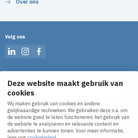
Over ons
Volg ons
LinkedIn
Instagram
Facebook
Op de hoogte blijven van het laatste nieuws?
Ontvang onze nieuws alerts in je mailbox!
Deze website maakt gebruik van
E-mailadres
cookies
Wij maken gebruik van cookies en andere
Ik ga akkoord met het
privacy statement.
gelijkwaardige technieken. We gebruiken deze o.a. om
de website goed te laten functioneren, het gebruik van
de website te analyseren en relevante content en
advertenties te kunnen tonen. Voor meer informatie,
lees ons
cookiebeleid
.